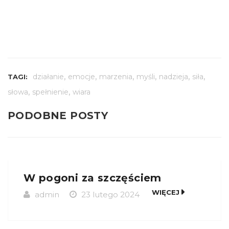
,
,
,
,
,
,
działanie
emocje
marzenia
myśli
nadzieja
siła
TAGI:
,
,
słowa
spełnienie
wiara
PODOBNE POSTY
W pogoni za szczęściem
WIĘCEJ
admin
23 lutego 2024