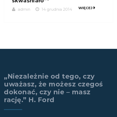
skwaśniało”*
WIĘCEJ
admin
14 grudnia 2014
„Niezależnie od tego, czy
uważasz, że możesz czegoś
dokonać, czy nie – masz
rację.” H. Ford